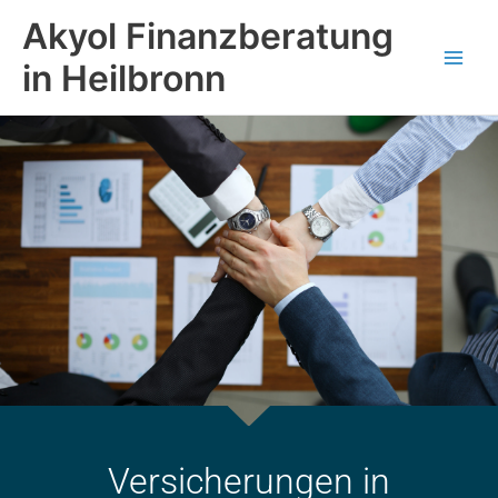
Zum
Main
Akyol Finanzberatung
Inhalt
Men
springen
in Heilbronn
Versicherungen in