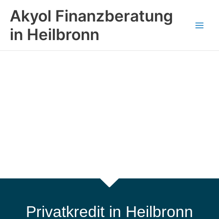
Zum
Main
Akyol Finanzberatung
Inhalt
Men
springen
in Heilbronn
Privatkredit in Heilbronn