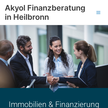
Zum
Main
Akyol Finanzberatung
Inhalt
Men
springen
in Heilbronn
Immobilien & Finanzierung